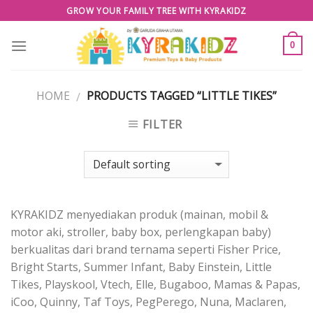
Skip
GROW YOUR FAMILY TREE WITH KYRAKIDZ
to
content
0
HOME
PRODUCTS TAGGED “LITTLE TIKES”
/
FILTER
KYRAKIDZ menyediakan produk (mainan, mobil &
motor aki, stroller, baby box, perlengkapan baby)
berkualitas dari brand ternama seperti Fisher Price,
Bright Starts, Summer Infant, Baby Einstein, Little
Tikes, Playskool, Vtech, Elle, Bugaboo, Mamas & Papas,
iCoo, Quinny, Taf Toys, PegPerego, Nuna, Maclaren,