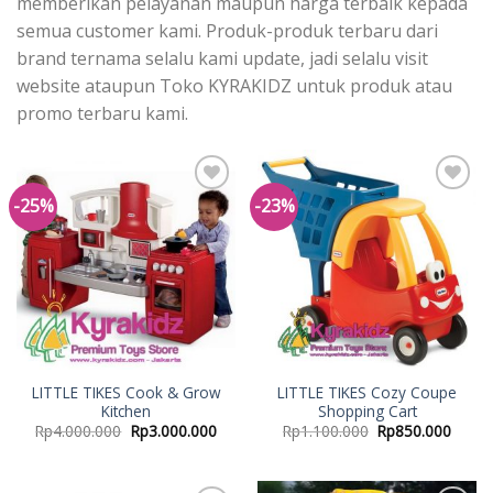
memberikan pelayanan maupun harga terbaik kepada
semua customer kami. Produk-produk terbaru dari
brand ternama selalu kami update, jadi selalu visit
website ataupun Toko KYRAKIDZ untuk produk atau
promo terbaru kami.
-25%
-23%
Add to
Add to
Wishlist
Wishlist
LITTLE TIKES Cook & Grow
LITTLE TIKES Cozy Coupe
Kitchen
Shopping Cart
Rp
4.000.000
Rp
3.000.000
Rp
1.100.000
Rp
850.000