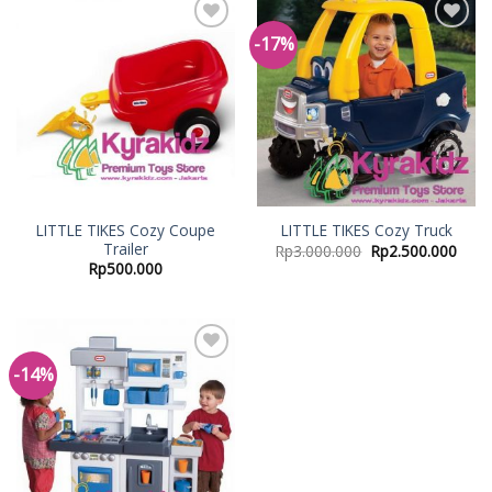
-17%
Add to
Add to
Wishlist
Wishlist
LITTLE TIKES Cozy Coupe
LITTLE TIKES Cozy Truck
Trailer
Rp
3.000.000
Rp
2.500.000
Rp
500.000
-14%
Add to
Wishlist