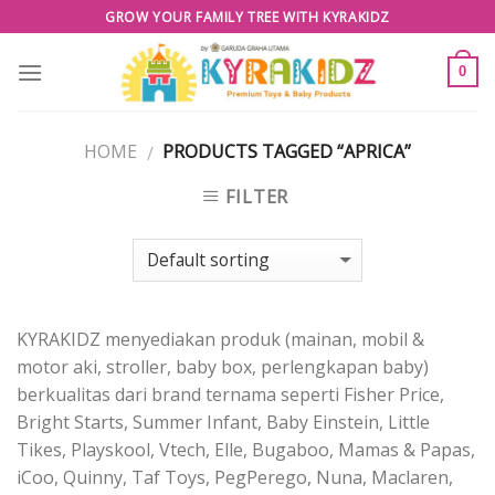
Skip
GROW YOUR FAMILY TREE WITH KYRAKIDZ
to
content
0
HOME
PRODUCTS TAGGED “APRICA”
/
FILTER
KYRAKIDZ menyediakan produk (mainan, mobil &
motor aki, stroller, baby box, perlengkapan baby)
berkualitas dari brand ternama seperti Fisher Price,
Bright Starts, Summer Infant, Baby Einstein, Little
Tikes, Playskool, Vtech, Elle, Bugaboo, Mamas & Papas,
iCoo, Quinny, Taf Toys, PegPerego, Nuna, Maclaren,