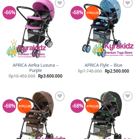
-66%
-68%
Add to
Add to
POPULAR
Wishlist
Wishlist
APRICA AirRia Luxuna –
APRICA Flyle – Blue
Purple
Rp
7.745.000
Rp
2.500.000
Rp
10.450.000
Rp
3.600.000
-68%
-68%
Add to
Add to
POPULAR
POPULAR
Wishlist
Wishlist