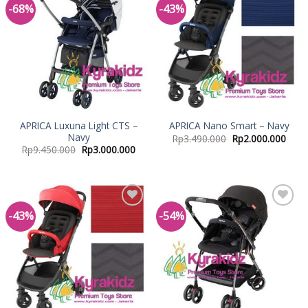
-68%
-43%
Add to
Add to
Wishlist
Wishlist
APRICA Luxuna Light CTS –
APRICA Nano Smart – Navy
Navy
Rp
3.490.000
Rp
2.000.000
Rp
9.450.000
Rp
3.000.000
-43%
-54%
Add to
Add to
Wishlist
Wishlist