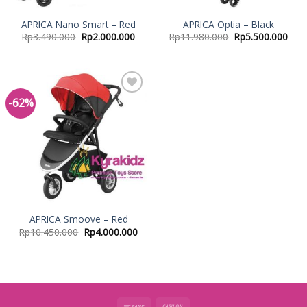
APRICA Nano Smart – Red
APRICA Optia – Black
Rp
3.490.000
Rp
2.000.000
Rp
11.980.000
Rp
5.500.000
-62%
Add to
Wishlist
APRICA Smoove – Red
Rp
10.450.000
Rp
4.000.000