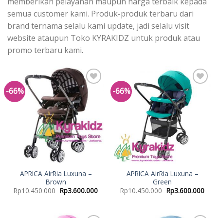
memberikan pelayanan maupun harga terbaik kepada
semua customer kami. Produk-produk terbaru dari
brand ternama selalu kami update, jadi selalu visit
website ataupun Toko KYRAKIDZ untuk produk atau
promo terbaru kami.
-66%
-66%
Add to
Add to
Wishlist
Wishlist
APRICA AirRia Luxuna –
APRICA AirRia Luxuna –
Brown
Green
Rp
10.450.000
Rp
3.600.000
Rp
10.450.000
Rp
3.600.000